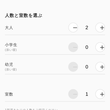
人数と室数を選ぶ
大人
小学生
(添い寝)
幼児
(添い寝)
室数